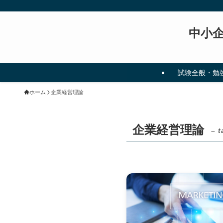
中小
試験全般・勉
ホーム
企業経営理論
企業経営理論
– t