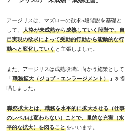
アージリスは、マズローの欲求5段階説を基礎と
して、
人格が未成熟から成熟していく段階で、自
己実現の欲求によって受動的行動から能動的な行
動へと変化していく
と主張しました。
また、アージリスは成熟段階に向かう施策として
「
職務拡大（ジョブ・エンラージメント）
」
を提
唱しました。
職務拡大とは、職務を水平的に拡大させる（仕事
のレベルは変わらない）ことで、量的な充実（水
平的な拡大）を図ること
をいいます。