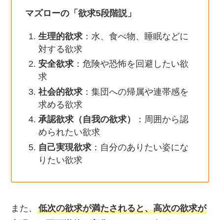
マズローの「欲求5段階説」
生理的欲求
：水、食べ物、睡眠などに
対する欲求
安全欲求
：危険や恐怖を回避したい欲
求
社会的欲求
：集団への帰属や連帯感を
求める欲求
承認欲求（自我の欲求）
：周囲から認
められたい欲求
自己実現欲求
：自分のありたい姿にな
りたい欲求
また、
低次の欲求が満たされると、高次の欲求が